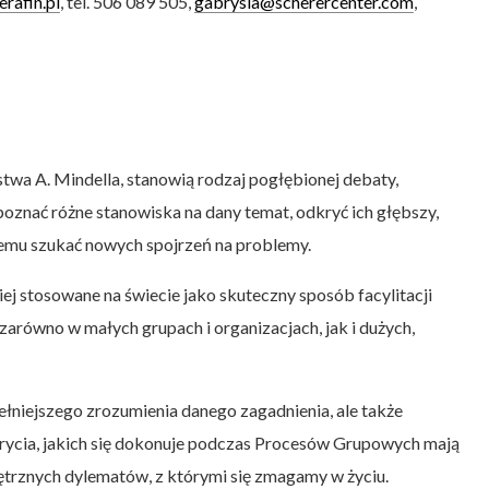
rafin.pl
, tel. 506 089 505,
gabrysia@scherercenter.com
,
wa A. Mindella, stanowią rodzaj pogłębionej debaty,
poznać różne stanowiska na dany temat, odkryć ich głębszy,
temu szukać nowych spojrzeń na problemy.
ej stosowane na świecie jako skuteczny sposób facylitacji
zarówno w małych grupach i organizacjach, jak i dużych,
łniejszego zrozumienia danego zagadnienia, ale także
rycia, jakich się dokonuje podczas Procesów Grupowych mają
trznych dylematów, z którymi się zmagamy w życiu.