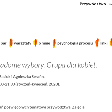
Przywództwo
– ś
 par
warsztaty
o mnie
psychologia procesu
linki
adome wybory. Grupa dla kobiet.
siuk i Agnieszka Serafin.
00-21.30 (styczeń-kwiecień, 2020).
ań poświęconych tematowi przywództwa. Zajęcia