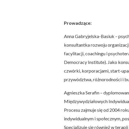
Prowadzące:
Anna Gabryjelska-Basiuk – psych
konsultantka rozwoju organizacji
facylitacji, coachingu i psychote
Democracy Institute). Jako konsu
czwórki, korporacjami, start-upa
przywództwa, różnorodności i b
Agnieszka Serafin – dyplomowana
Międzywydziałowych Indywidual
Procesu zajmuje się od 2004 rok
indywidualnym i społecznym, pos
Specjalizuje się również w tera