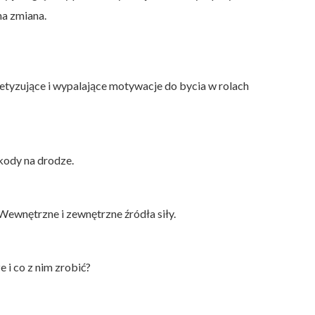
na zmiana.
tyzujące i wypalające motywacje do bycia w rolach
ody na drodze.
 Wewnętrzne i zewnętrzne źródła siły.
ze i co z nim zrobić?