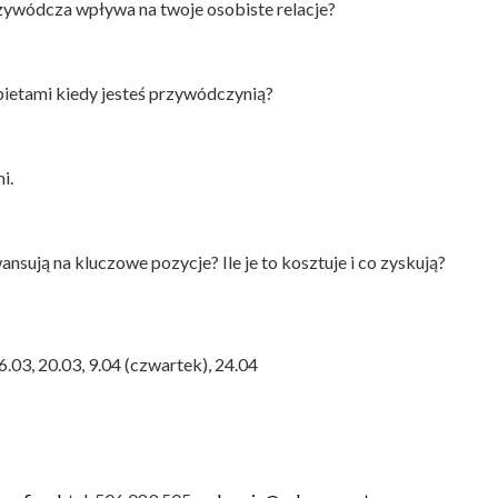
rzywódcza wpływa na twoje osobiste relacje?
bietami kiedy jesteś przywódczynią?
i.
nsują na kluczowe pozycje? Ile je to kosztuje i co zyskują?
06.03, 20.03, 9.04 (czwartek), 24.04