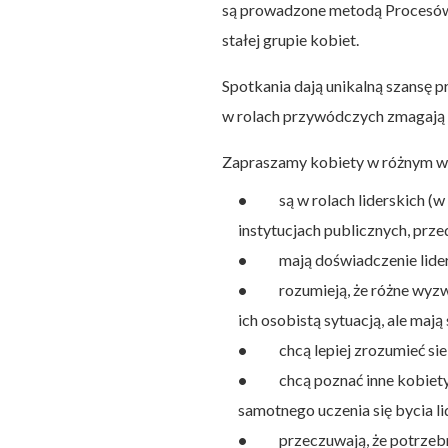
są prowadzone metodą Procesó
stałej grupie kobiet.
Spotkania dają unikalną szansę p
w rolach przywódczych zmagają s
Zapraszamy kobiety w różnym wi
są w rolach liderskich 
instytucjach publicznych, prz
mają doświadczenie lide
rozumieją, że różne wyzw
ich osobistą sytuacją, ale ma
chcą lepiej zrozumieć si
chcą poznać inne kobiety
samotnego uczenia się bycia l
przeczuwają, że potrzeb