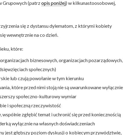
w Grupowych (patrz
opis poniżej
) w kilkunastoosobowej,
rzyjrzenia się z dystansu dylematom, z którymi kobiety
ię wewnętrznie na co dzień.
eku, które:
(w organizacjach biznesowych, organizacjach pozarządowych,
edsięwzięciach społecznych)
rskie lub czują powołanie w tym kierunku
ania, które przed nimi stoją nie są uwarunkowane wyłącznie
ją szerszy społeczno-kulturowy wymiar
ebie i społeczną rzeczywistość
, wspólnie zgłębić temat i uchronić się przed koniecznością
iderką wyłącznie na własnych doświadczeniach
ny jest głębszy poziom dyskusji o kobiecym przywództwie,