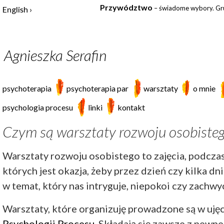
Przywództwo
– świadome wybory. Gru
English
Agnieszka Serafin
psychoterapia
psychoterapia par
warsztaty
o mnie
psychologia procesu
linki
kontakt
Czym są warsztaty rozwoju osobiste
Warsztaty rozwoju osobistego to zajęcia, podcza
których jest okazja, żeby przez dzień czy kilka dni
w temat, który nas intryguje, niepokoi czy zachwy
Warsztaty, które organizuję prowadzone są w uję
Psychologii Procesu
. Składają się zawsze z pewne